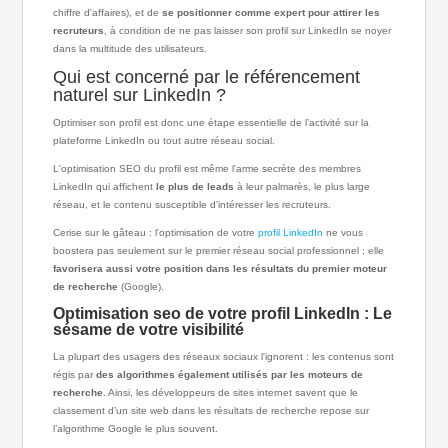
chiffre d'affaires), et de
se positionner comme expert pour attirer les
recruteurs
, à condition de ne pas laisser son profil sur LinkedIn se noyer
dans la multitude des utilisateurs.
Qui est concerné par le référencement
naturel sur LinkedIn ?
Optimiser son profil est donc une étape essentielle de l’activité sur la
plateforme LinkedIn ou tout autre réseau social.
L'optimisation SEO du profil est même l'arme secrète des membres
LinkedIn qui affichent
le plus de leads
à leur palmarès, le plus large
réseau, et le contenu susceptible d'intéresser les recruteurs.
Cerise sur le gâteau : l'optimisation de votre
profil LinkedIn
ne vous
boostera pas seulement sur le premier réseau social professionnel ; elle
favorisera aussi votre position dans les résultats du premier moteur
de recherche
(Google).
Optimisation seo de votre profil LinkedIn : Le
sésame de votre visibilité
La plupart des usagers des réseaux sociaux l'ignorent : les contenus sont
régis par
des algorithmes également utilisés par les moteurs de
recherche
. Ainsi, les développeurs de sites internet savent que le
classement d’un site web dans les résultats de recherche repose sur
l’algorithme Google le plus souvent.