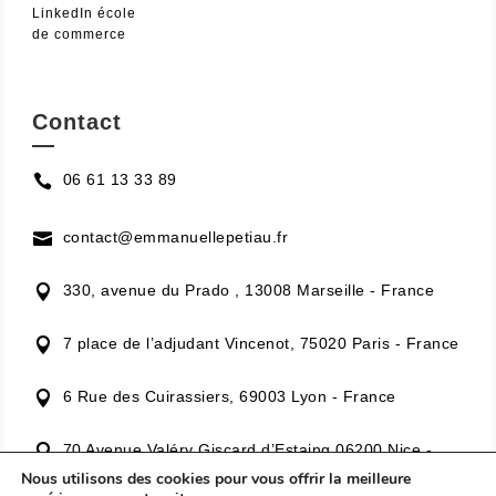
LinkedIn école
de commerce
Contact
—
06 61 13 33 89

contact@emmanuellepetiau.fr

330, avenue du Prado , 13008 Marseille - France

7 place de l’adjudant Vincenot, 75020 Paris - France

6 Rue des Cuirassiers, 69003 Lyon - France

70 Avenue Valéry Giscard d’Estaing 06200 Nice -

France
Nous utilisons des cookies pour vous offrir la meilleure