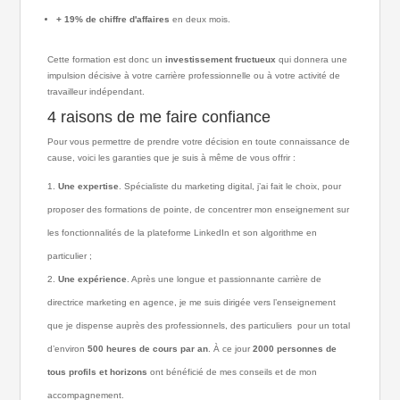
+ 19% de chiffre d'affaires
en deux mois.
Cette formation est donc un
investissement fructueux
qui donnera une
impulsion décisive à votre carrière professionnelle ou à votre activité de
travailleur indépendant.
4 raisons de me faire confiance
Pour vous permettre de prendre votre décision en toute connaissance de
cause, voici les garanties que je suis à même de vous offrir :
Une expertise
. Spécialiste du marketing digital, j’ai fait le choix, pour
proposer des formations de pointe, de concentrer mon enseignement sur
les fonctionnalités de la plateforme LinkedIn et son algorithme en
particulier ;
Une expérience
. Après une longue et passionnante carrière de
directrice marketing en agence, je me suis dirigée vers l’enseignement
que je dispense auprès des professionnels, des particuliers pour un total
d’environ
500 heures de cours par an
. À ce jour
2000 personnes de
tous profils et horizons
ont bénéficié de mes conseils et de mon
accompagnement.