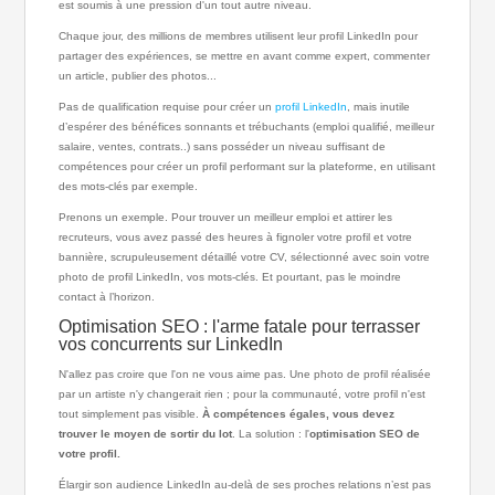
est soumis à une pression d'un tout autre niveau.
Chaque jour, des millions de membres utilisent leur profil LinkedIn pour
partager des expériences, se mettre en avant comme expert, commenter
un article, publier des photos...
Pas de qualification requise pour créer un
profil LinkedIn
, mais inutile
d’espérer des bénéfices sonnants et trébuchants (emploi qualifié, meilleur
salaire, ventes, contrats..) sans posséder un niveau suffisant de
compétences pour créer un profil performant sur la plateforme, en utilisant
des mots-clés par exemple.
Prenons un exemple. Pour trouver un meilleur emploi et attirer les
recruteurs, vous avez passé des heures à fignoler votre profil et votre
bannière, scrupuleusement détaillé votre CV, sélectionné avec soin votre
photo de profil LinkedIn, vos mots-clés. Et pourtant, pas le moindre
contact à l’horizon.
Optimisation SEO : l'arme fatale pour terrasser
vos concurrents sur LinkedIn
N'allez pas croire que l'on ne vous aime pas. Une photo de profil réalisée
par un artiste n'y changerait rien ; pour la communauté, votre profil n'est
tout simplement pas visible.
À compétences égales, vous devez
trouver le moyen de sortir du lot
. La solution : l'
optimisation SEO de
votre profil.
Élargir son audience LinkedIn au-delà de ses proches relations n’est pas