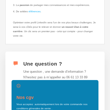
La
passion
de partager mes connaissances et mes expériences.
De solides
références
.
Optimiser votre profil LinkedIn sera l'un de vos plus beaux challenges. Je
serai à vos côtés pour le relever et donner
un nouvel élan à votre
carrière
. Un clic sera un premier pas - celui qui compte - pour changer
votre vie.
Une question ?
Une question , une demande d’information ?
N’hesitez pas à m’appeller au 06 61 13 33 89
Nos cgv
Vous acceptez automatiquement lors de votre commande nos
conditions génerales de vente .