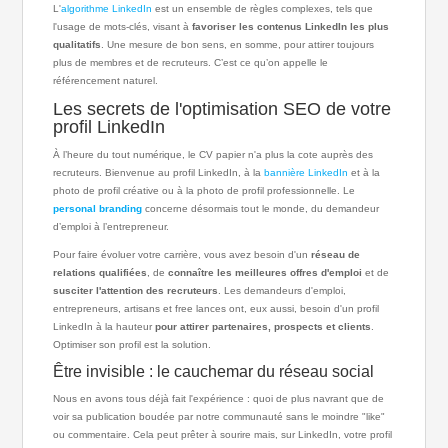
L'
algorithme LinkedIn
est un ensemble de règles complexes, tels que
l'usage de mots-clés, visant à
favoriser les contenus LinkedIn les plus
qualitatifs
. Une mesure de bon sens, en somme, pour attirer toujours
plus de membres et de recruteurs. C’est ce qu’on appelle le
référencement naturel.
Les secrets de l'optimisation SEO de votre
profil LinkedIn
À l’heure du tout numérique, le CV papier n'a plus la cote auprès des
recruteurs. Bienvenue au profil LinkedIn, à la
bannière LinkedIn
et à la
photo de profil créative ou à la photo de profil professionnelle. Le
personal branding
concerne désormais tout le monde, du demandeur
d’emploi à l’entrepreneur.
Pour faire évoluer votre carrière, vous avez besoin d'un
réseau de
relations qualifiées
, de
connaître les meilleures offres d'emploi
et de
susciter l'attention des recruteurs
. Les demandeurs d'emploi,
entrepreneurs, artisans et free lances ont, eux aussi, besoin d'un profil
LinkedIn à la hauteur
pour attirer partenaires, prospects et clients
.
Optimiser son profil est la solution.
Être invisible : le cauchemar du réseau social
Nous en avons tous déjà fait l'expérience : quoi de plus navrant que de
voir sa publication boudée par notre communauté sans le moindre "like"
ou commentaire. Cela peut prêter à sourire mais, sur LinkedIn, votre profil