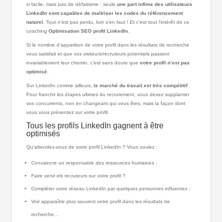
si facile, mais pas de défaitisme : seule
une part infime des utilisateurs
LinkedIn sont capables de maîtriser les codes du référencement
naturel
. Tout n'est pas perdu, loin s'en faut ! Et c’est tout l’intérêt de ce
coaching
Optimisation SEO profil LinkedIn
.
Si le nombre d'apparition de votre profil dans les résultats de recherche
vous satisfait et que vos visiteurs/recruteurs potentiels passent
invariablement leur chemin, c’est sans doute que
votre profil n’est pas
optimisé
.
Sur LinkedIn comme ailleurs,
le marché du travail est très compétitif
.
Pour franchir les étapes ultimes du recrutement, vous devez supplanter
vos concurrents, non en changeant qui vous êtes, mais la façon dont
vous vous présentez sur votre profil.
Tous les profils LinkedIn gagnent à être
optimisés
Qu’attendez-vous de votre profil LinkedIn ? Vous voulez :
Convaincre un responsable des ressources humaines ;
Faire venir els recruteurs sur votre profil ?
Compléter votre réseau LinkedIn par quelques personnes influentes ;
Voir apparaître plus souvent votre profil dans les résultats de
recherche…