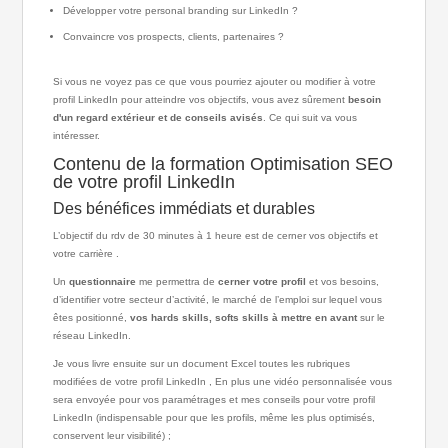
Développer votre personal branding sur LinkedIn ?
Convaincre vos prospects, clients, partenaires ?
Si vous ne voyez pas ce que vous pourriez ajouter ou modifier à votre
profil LinkedIn pour atteindre vos objectifs, vous avez sûrement
besoin
d'un regard extérieur et de conseils avisés
. Ce qui suit va vous
intéresser.
Contenu de la formation Optimisation SEO
de votre profil LinkedIn
Des bénéfices immédiats et durables
L’objectif du rdv de 30 minutes à 1 heure est de cerner vos objectifs et
votre carrière .
Un
questionnaire
me permettra de
cerner votre profil
et vos besoins,
d’identifier votre secteur d’activité, le marché de l’emploi sur lequel vous
êtes positionné,
vos hards skills, softs skills à mettre en avant
sur le
réseau LinkedIn.
Je vous livre ensuite sur un document Excel toutes les rubriques
modifiées de votre profil LinkedIn , En plus une vidéo personnalisée vous
sera envoyée pour vos paramétrages et mes conseils pour votre profil
LinkedIn (indispensable pour que les profils, même les plus optimisés,
conservent leur visibilité) ;