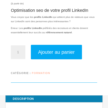
(à partir de)
Optimisation seo de votre profil LinkedIn
Vous croyez que les
profils LinkedIn
qui attirent plus de visiteurs que vous
sur LinkedIn sont des personnes plus intéressantes ?
Erreur. Les
profils LinkedIn
préférés des recruteurs et clients doivent
essentiellement leur succès au
référencement naturel
.
quantité
Ajouter au panier
de
Optimisation
seo
de
votre
profil
CATÉGORIE :
FORMATION
LinkedIn
DESCRIPTION