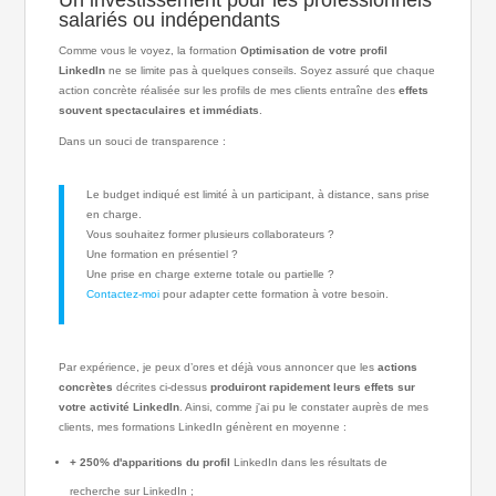
Un investissement pour les professionnels
salariés ou indépendants
Comme vous le voyez, la formation
Optimisation de votre profil
LinkedIn
ne se limite pas à quelques conseils. Soyez assuré que chaque
action concrète réalisée sur les profils de mes clients entraîne des
effets
souvent spectaculaires et immédiats
.
Dans un souci de transparence :
Le budget indiqué est limité à un participant, à distance, sans prise
en charge.
Vous souhaitez former plusieurs collaborateurs ?
Une formation en présentiel ?
Une prise en charge externe totale ou partielle ?
Contactez-moi
pour adapter cette formation à votre besoin.
Par expérience, je peux d’ores et déjà vous annoncer que les
actions
concrètes
décrites ci-dessus
produiront rapidement leurs effets sur
votre activité LinkedIn
. Ainsi, comme j'ai pu le constater auprès de mes
clients, mes formations LinkedIn génèrent en moyenne :
+ 250% d'apparitions du profil
LinkedIn dans les résultats de
recherche sur LinkedIn ;