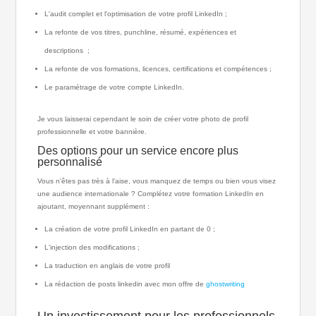
L'audit complet et l'optimisation de votre profil LinkedIn ;
La refonte de vos titres, punchline, résumé, expériences et
descriptions ;
La refonte de vos formations, licences, certifications et compétences ;
Le paramétrage de votre compte LinkedIn.
Je vous laisserai cependant le soin de créer votre photo de profil
professionnelle et votre bannière.
Des options pour un service encore plus
personnalisé
Vous n'êtes pas très à l'aise, vous manquez de temps ou bien vous visez
une audience internationale ? Complétez votre formation LinkedIn en
ajoutant, moyennant supplément :
La création de votre profil LinkedIn en partant de 0 ;
L'injection des modifications ;
La traduction en anglais de votre profil
La rédaction de posts linkedin avec mon offre de
ghostwriting