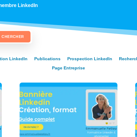
membre LinkedIn
tion LinkedIn
Publications
Prospection LinkedIn
Recherc
Page Entreprise