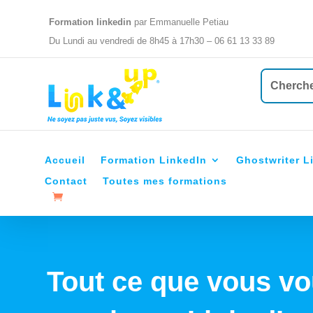
Formation linkedin
par Emmanuelle Petiau
Du Lundi au vendredi de 8h45 à 17h30 – 06 61 13 33 89
Accueil
Formation LinkedIn
Ghostwriter L
Contact
Toutes mes formations
Tout ce que vous vo