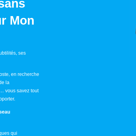
 sans
ur Mon
ubtilités, ses
oste, en recherche
de la
… vous savez tout
porter.
seau
ques qui