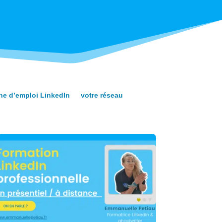
he d’emploi LinkedIn
votre réseau