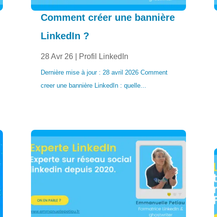
Comment créer une bannière
LinkedIn ?
28 Avr 26
|
Profil LinkedIn
Dernière mise à jour : 28 avril 2026 Comment
creer une bannière LinkedIn : quelle...