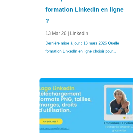
formation LinkedIn en ligne
?
13 Mar 26
|
LinkedIn
Dernière mise à jour : 13 mars 2026 Quelle
formation LinkedIn en ligne choisir pour...