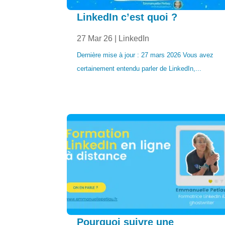
LinkedIn c’est quoi ?
27 Mar 26
|
LinkedIn
Dernière mise à jour : 27 mars 2026 Vous avez
certainement entendu parler de LinkedIn,...
Pourquoi suivre une