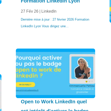
Formation LinkedIn Lyon
27 Fév 26
|
LinkedIn
Dernière mise à jour : 27 février 2026 Formation
LinkedIn Lyon Vous dirigez une...
Open to Work LinkedIn quel