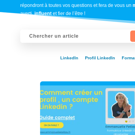
répondront à toutes vos questions et fera de vous un
averti,
influent
et fier de l’être !
LinkedIn
Profil LinkedIn
Forma