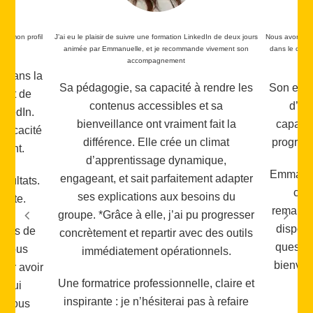
dIn de deux jours
Nous avons eu la chance d’être accompagnés par Emmanuelle
Cette f
vivement son
dans le cadre d’une formation LinkedIn, et je la recommande
vivement !
J’ai e
forma
rendre les
Son expérience de LinkedIn, son regard
mon ut
t sa
d’experte Linkedin, ainsi que sa
fait la
capacité d’écoute nous ont permis de
limat
progresser rapidement et efficacement.
que,
Emmanuelle sait adapter ses conseils à
nt adapter
chaque situation, propose des
ins du
remarques toujours pertinentes et reste
progresser
disponible pour répondre à toutes les
des outils
questions. Son professionnalisme, sa
nels.
bienveillance et son engagement sont
 claire et
très appréciables.
 à refaire