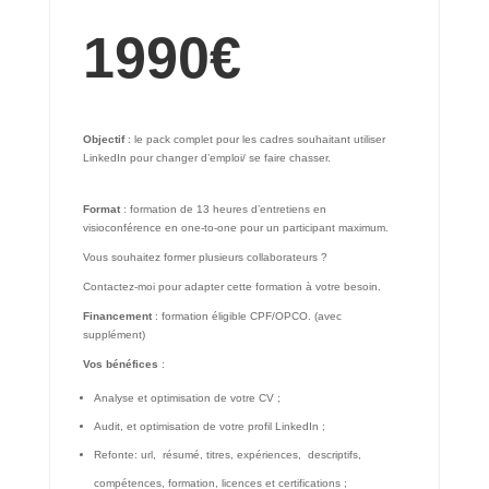
1990
€
Objectif
: le pack complet pour les cadres souhaitant utiliser
LinkedIn pour changer d’emploi/ se faire chasser.
Format
: formation de 13 heures d’entretiens en
visioconférence en one-to-one pour un participant maximum.
Vous souhaitez former plusieurs collaborateurs ?
Contactez-moi pour adapter cette formation à votre besoin.
Financement
: formation éligible CPF/OPCO. (avec
supplément)
Vos bénéfices
:
Analyse et optimisation de votre CV ;
Audit, et optimisation de votre profil LinkedIn ;
Refonte: url, résumé, titres, expériences, descriptifs,
compétences, formation, licences et certifications ;