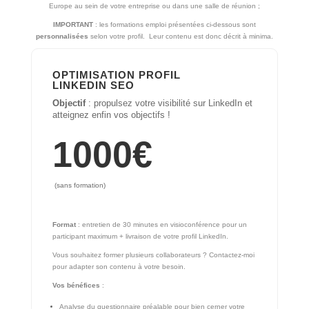
Europe au sein de votre entreprise ou dans une salle de réunion ;
IMPORTANT
: les formations emploi présentées ci-dessous sont
personnalisées
selon votre profil. Leur contenu est donc décrit à minima.
OPTIMISATION PROFIL
LINKEDIN SEO
Objectif
: propulsez votre visibilité sur LinkedIn et
atteignez enfin vos objectifs !
1000
€
(sans formation)
Format
: entretien de 30 minutes en visioconférence pour un
participant maximum + livraison de votre profil LinkedIn.
Vous souhaitez former plusieurs collaborateurs ? Contactez-moi
pour adapter son contenu à votre besoin.
Vos bénéfices
:
Analyse du questionnaire préalable pour bien cerner votre