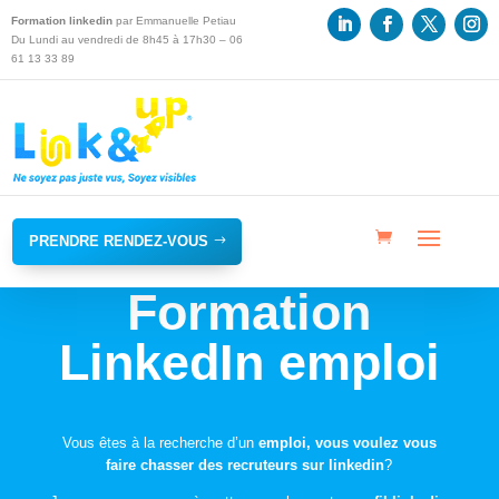
Formation linkedin
par Emmanuelle Petiau
Du Lundi au vendredi de 8h45 à 17h30 – 06
61 13 33 89
PRENDRE RENDEZ-VOUS
Formation
LinkedIn emploi
Vous êtes à la recherche d’un
emploi, vous voulez vous
faire chasser des recruteurs sur linkedin
?