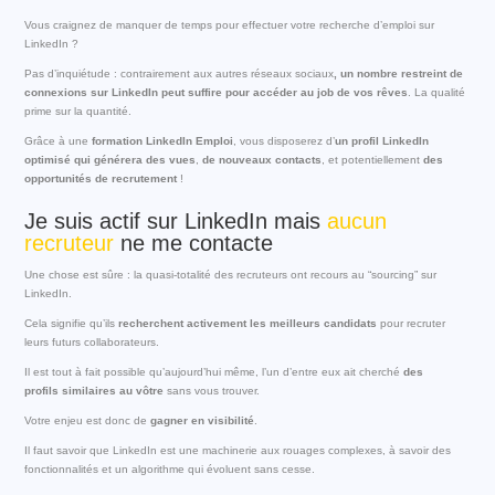
Vous craignez de manquer de temps pour effectuer votre recherche d’emploi sur
LinkedIn ?
Pas d’inquiétude : contrairement aux autres réseaux sociaux
, un nombre restreint de
connexions sur LinkedIn peut suffire pour accéder au job de vos rêves
. La qualité
prime sur la quantité.
Grâce à une
formation LinkedIn Emploi
, vous disposerez d’
un profil LinkedIn
optimisé qui générera des vues
,
de nouveaux contacts
, et potentiellement
des
opportunités de recrutement
!
Je suis actif sur LinkedIn mais
aucun
recruteur
ne me contacte
Une chose est sûre : la quasi-totalité des recruteurs ont recours au “sourcing” sur
LinkedIn.
Cela signifie qu’ils
recherchent activement les meilleurs candidats
pour recruter
leurs futurs collaborateurs.
Il est tout à fait possible qu’aujourd’hui même, l’un d’entre eux ait cherché
des
profils similaires au vôtre
sans vous trouver.
Votre enjeu est donc de
gagner en visibilité
.
Il faut savoir que LinkedIn est une machinerie aux rouages complexes, à savoir des
fonctionnalités et un algorithme qui évoluent sans cesse.