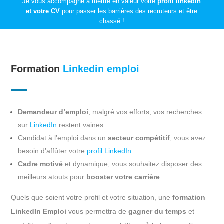
Je vous accompagne à mettre en valeur votre
profil linkedin
et votre CV
pour passer les barrières des recruteurs et être
chassé !
Formation
Linkedin emploi
Demandeur d’emploi
, malgré vos efforts, vos recherches
sur
LinkedIn
restent vaines.
Candidat à l’emploi dans un
secteur compétitif
, vous avez
besoin d’affûter votre
profil LinkedIn
.
Cadre motivé
et dynamique, vous souhaitez disposer des
meilleurs atouts pour
booster votre carrière
…
Quels que soient votre profil et votre situation, une
formation
LinkedIn Emploi
vous permettra de
gagner du temps
et