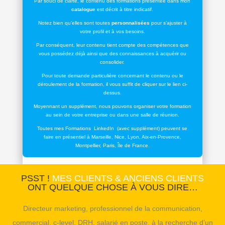
Par souci de clarté, le contenu des formations présentée dans mon
catalogue
est décrit à titre indicatif.
Notez bien qu’elles sont toutes
personnalisées
pour s’ajuster à
votre profil et à vos besoins.
Par conséquent, leur contenu tient compte des compétences que
vous possédez déjà ainsi que des connaissances à acquérir ou
consolider.
Pour toute demande particulière concernant le contenu ou le
déroulement de la formation, il vous suffit de cliquer sur le lien ci-
dessus.
Moyennant un supplément, nous pouvons organiser votre formation
au sein de votre entreprise ou dans une salle de réunion.
Toutes mes Formations LinkedIn (avec supplément) peuvent se
faire en présentiel à Marseille, Nice, Lyon, Aix-en-Provence,
Montpellier, Paris, Île de France.
PSST !
MES CLIENTS & ANCIENS CLIENTS
ONT QUELQUE CHOSE À VOUS DIRE…
Directeur marketing, professionnel de la communication,
commercial, c-level, DRH, salarié en poste, à la recherche d’un