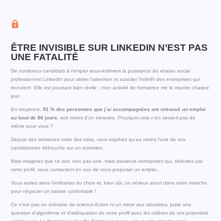
ÊTRE INVISIBLE SUR LINKEDIN N’EST PAS
UNE FATALITÉ
De nombreux candidats à l’emploi sous-estiment la puissance du réseau social
professionnel LinkedIn pour attirer l’attention et susciter l’intérêt des entreprises qui
recrutent. Elle est pourtant bien réelle : mon activité de formatrice me le montre chaque
jour.
En moyenne,
91 % des personnes que j’ai accompagnées ont retrouvé un emploi
au bout de 86 jours
, soit moins d’un trimestre. Pourquoi cela n’en serait-il pas de
même pour vous ?
Depuis des semaines voire des mois, vous espérez qu’au moins l’une de vos
candidatures débouche sur un entretien.
Mais imaginez que ce soit, non pas une, mais plusieurs entreprises qui, séduites par
votre profil, vous contactent en vue de vous proposer un emploi…
Vous auriez alors l’embarras du choix et, bien sûr, un sérieux atout dans votre manche
pour négocier un salaire confortable !
Ce n’est pas un scénario de science-fiction ni un miroir aux alouettes, juste une
question d’algorithme et d’adéquation de votre profil avec les critères de vos potentiels