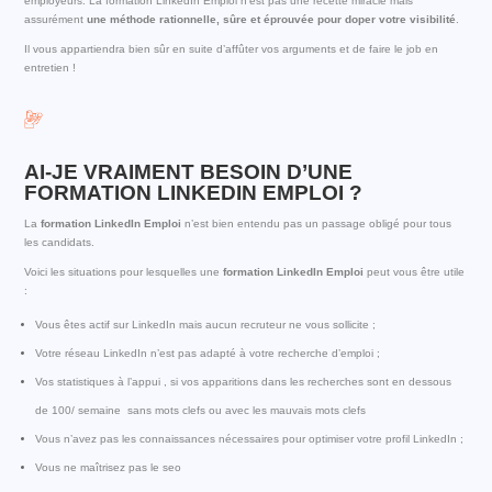
employeurs. La formation LinkedIn Emploi n’est pas une recette miracle mais
assurément
une méthode rationnelle, sûre et éprouvée pour doper votre visibilité
.
Il vous appartiendra bien sûr en suite d’affûter vos arguments et de faire le job en
entretien !
AI-JE VRAIMENT BESOIN D’UNE
FORMATION LINKEDIN EMPLOI ?
La
formation LinkedIn Emploi
n’est bien entendu pas un passage obligé pour tous
les candidats.
Voici les situations pour lesquelles une
formation LinkedIn Emploi
peut vous être utile
:
Vous êtes actif sur LinkedIn mais aucun recruteur ne vous sollicite ;
Votre réseau LinkedIn n’est pas adapté à votre recherche d’emploi ;
Vos statistiques à l’appui , si vos apparitions dans les recherches sont en dessous
de 100/ semaine sans mots clefs ou avec les mauvais mots clefs
Vous n’avez pas les connaissances nécessaires pour optimiser votre profil LinkedIn ;
Vous ne maîtrisez pas le seo