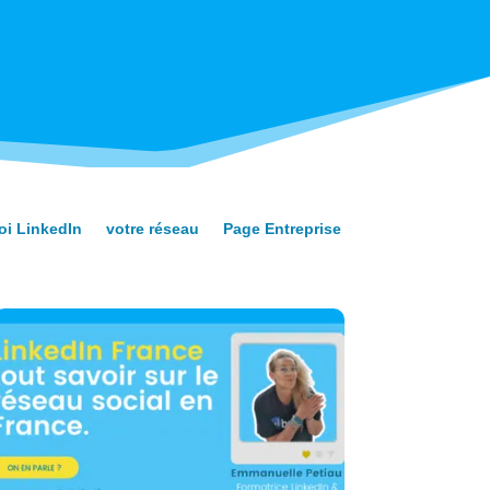
oi LinkedIn
votre réseau
Page Entreprise