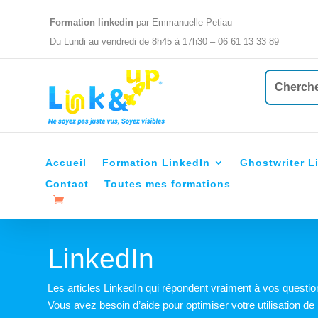
Formation linkedin
par Emmanuelle Petiau
Du Lundi au vendredi de 8h45 à 17h30 – 06 61 13 33 89
Accueil
Formation LinkedIn
Ghostwriter L
Contact
Toutes mes formations
LinkedIn
Les articles LinkedIn qui répondent vraiment à vos questi
Vous avez besoin d’aide pour optimiser votre utilisation de