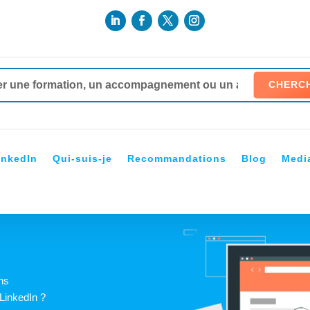
inkedIn
Qui-suis-je
Recommandations
Blog
Medi
ons
 LinkedIn ?