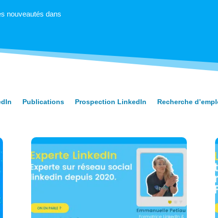
es nouveautés dans
edIn
Publications
Prospection LinkedIn
Recherche d’empl