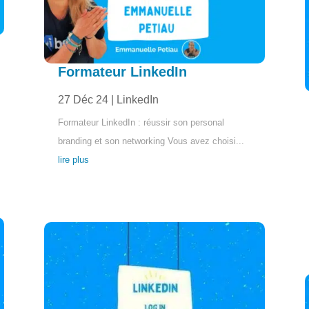
Formateur LinkedIn
27 Déc 24
|
LinkedIn
Formateur LinkedIn : réussir son personal
branding et son networking Vous avez choisi...
lire plus