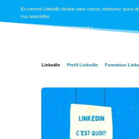
Et comme LinkedIn évolue sans cesse, retrouvez aussi d
ma newsletter.
ABONNEZ-VOUS MAINTENANT !
LinkedIn
Profil LinkedIn
Formation Link