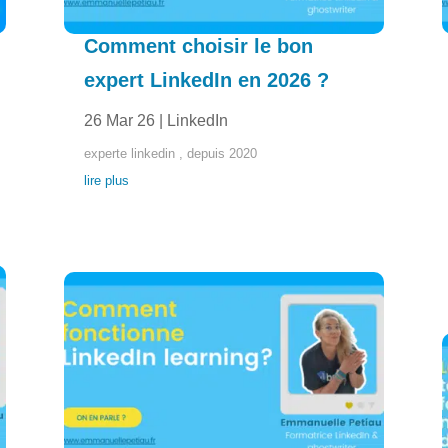
Comment choisir le bon
expert LinkedIn en 2026 ?
26 Mar 26
|
LinkedIn
experte linkedin , depuis 2020
lire plus