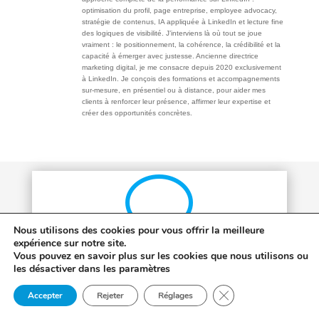
optimisation du profil, page entreprise, employee advocacy,
stratégie de contenus, IA appliquée à LinkedIn et lecture fine
des logiques de visibilité. J’interviens là où tout se joue
vraiment : le positionnement, la cohérence, la crédibilité et la
capacité à émerger avec justesse. Ancienne directrice
marketing digital, je me consacre depuis 2020 exclusivement
à LinkedIn. Je conçois des formations et accompagnements
sur-mesure, en présentiel ou à distance, pour aider mes
clients à renforcer leur présence, affirmer leur expertise et
créer des opportunités concrètes.
v
Nous utilisons des cookies pour vous offrir la meilleure
expérience sur notre site.
Vous pouvez en savoir plus sur les cookies que nous utilisons ou
Imaginons ensemble la formation LinkedIn dont
les désactiver dans les paramètres
vous avez besoin.
Fermer la bannière d
Accepter
Rejeter
Réglages
Quels que soient votre projet, vos ambitions et votre niveau, je
m’investis avec le même enthousiasme.